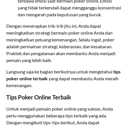
terbawa emosi saat bermain poker online. Emosi
yang tidak terkendali dapat mengganggu konsentrasi
dan mengarah pada keputusan yang buruk.
Dengan menerapkan trik-trik jitu ini, Anda dapat
meningkatkan strategi bermain poker online Anda dan
meningkatkan peluang kemenangan. Selalu ingat, poker
adalah permainan strategi, keberanian, dan kesabaran.
Praktek dan pengalaman akan membantu Anda menjadi
pemain yang lebih baik.
Langsung saja ke bagian berikutnya untuk mengetahui
tips
poker online terbaik
yang dapat membantu Anda meraih
kemenangan.
Tips Poker Online Terbaik
Untuk menjadi pemain poker online yang sukses, Anda
perlu menggunakan beberapa tips terbaik yang ada.
Dengan mengikuti tips-tips berikut, Anda dapat