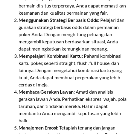
bermain di situs terpercaya, Anda dapat memastikan
keamanan dan kualitas permainan yang fair.
Menggunakan Strategi Berbasis Odds:
Pelajari dan
gunakan strategi berbasis odds dalam permainan
poker Anda. Dengan menghitung peluang dan
mengambil keputusan berdasarkan situasi, Anda
dapat meningkatkan kemungkinan menang.
Mempelajari Kombinasi Kartu:
Pahami kombinasi
kartu poker, seperti straight, flush, full house, dan
lainnya. Dengan mengetahui kombinasi kartu yang
kuat, Anda dapat membuat pergerakan yang lebih
cerdas di meja.
Membaca Gerakan Lawan:
Amati dan analisis
gerakan lawan Anda. Perhatikan ekspresi wajah, pola
taruhan, dan tindakan mereka. Hal ini dapat
membantu Anda mengambil keputusan yang lebih
baik.
Manajemen Emosi:
Tetaplah tenang dan jangan