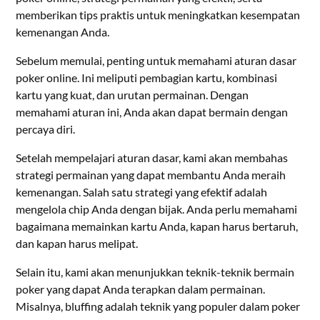
memberikan tips praktis untuk meningkatkan kesempatan
kemenangan Anda.
Sebelum memulai, penting untuk memahami aturan dasar
poker online. Ini meliputi pembagian kartu, kombinasi
kartu yang kuat, dan urutan permainan. Dengan
memahami aturan ini, Anda akan dapat bermain dengan
percaya diri.
Setelah mempelajari aturan dasar, kami akan membahas
strategi permainan yang dapat membantu Anda meraih
kemenangan. Salah satu strategi yang efektif adalah
mengelola chip Anda dengan bijak. Anda perlu memahami
bagaimana memainkan kartu Anda, kapan harus bertaruh,
dan kapan harus melipat.
Selain itu, kami akan menunjukkan teknik-teknik bermain
poker yang dapat Anda terapkan dalam permainan.
Misalnya, bluffing adalah teknik yang populer dalam poker