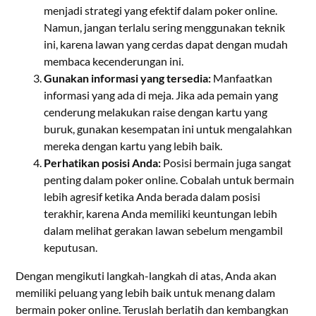
menjadi strategi yang efektif dalam poker online.
Namun, jangan terlalu sering menggunakan teknik
ini, karena lawan yang cerdas dapat dengan mudah
membaca kecenderungan ini.
Gunakan informasi yang tersedia:
Manfaatkan
informasi yang ada di meja. Jika ada pemain yang
cenderung melakukan raise dengan kartu yang
buruk, gunakan kesempatan ini untuk mengalahkan
mereka dengan kartu yang lebih baik.
Perhatikan posisi Anda:
Posisi bermain juga sangat
penting dalam poker online. Cobalah untuk bermain
lebih agresif ketika Anda berada dalam posisi
terakhir, karena Anda memiliki keuntungan lebih
dalam melihat gerakan lawan sebelum mengambil
keputusan.
Dengan mengikuti langkah-langkah di atas, Anda akan
memiliki peluang yang lebih baik untuk menang dalam
bermain poker online. Teruslah berlatih dan kembangkan