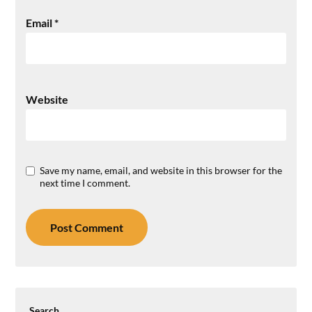
Email
*
Website
Save my name, email, and website in this browser for the
next time I comment.
Search