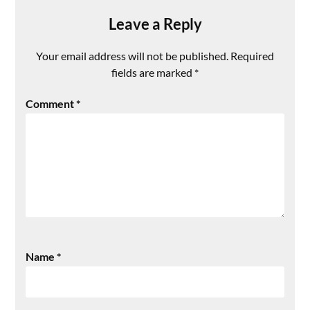
Leave a Reply
Your email address will not be published.
Required
fields are marked
*
Comment
*
Name
*