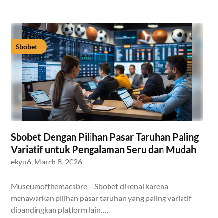
Sbobet
Sbobet Dengan Pilihan Pasar Taruhan Paling
Variatif untuk Pengalaman Seru dan Mudah
ekyu6,
March 8, 2026
Museumofthemacabre – Sbobet dikenal karena
menawarkan pilihan pasar taruhan yang paling variatif
dibandingkan platform lain….