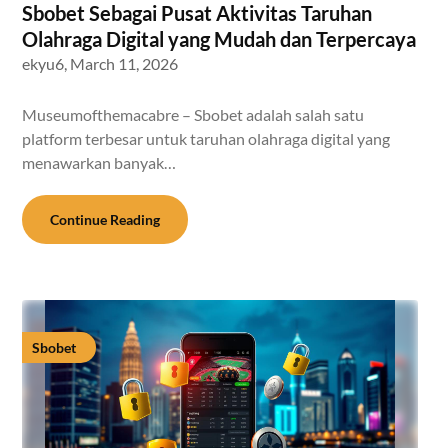
Sbobet Sebagai Pusat Aktivitas Taruhan
Olahraga Digital yang Mudah dan Terpercaya
ekyu6,
March 11, 2026
Museumofthemacabre – Sbobet adalah salah satu
platform terbesar untuk taruhan olahraga digital yang
menawarkan banyak…
Continue Reading
Sbobet