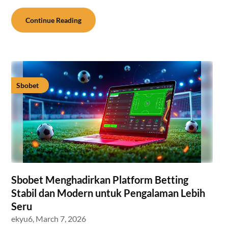
Continue Reading
Sbobet
Sbobet Menghadirkan Platform Betting
Stabil dan Modern untuk Pengalaman Lebih
Seru
ekyu6,
March 7, 2026