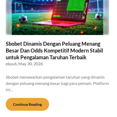
Sbobet Dinamis Dengan Peluang Menang
Besar Dan Odds Kompetitif Modern Stabil
untuk Pengalaman Taruhan Terbaik
ekyu6,
May 30, 2026
Sbobet menawarkan pengalaman taruhan yang dinamis
dengan peluang menang besar bagi para pemain. Platform
ini…
Continue Reading