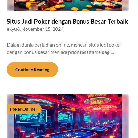
Situs Judi Poker dengan Bonus Besar Terbaik
ekyu6,
November 15, 2024
Dalam dunia perjudian online, mencari situs judi poker
dengan bonus besar menjadi prioritas utama bagi…
Continue Reading
Poker Online