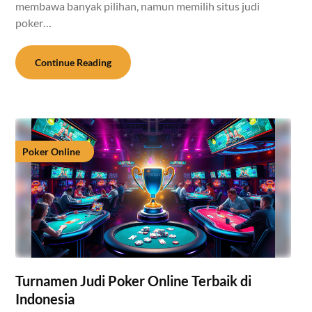
membawa banyak pilihan, namun memilih situs judi
poker…
Continue Reading
Poker Online
Turnamen Judi Poker Online Terbaik di
Indonesia