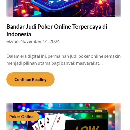
Bandar Judi Poker Online Terpercaya di
Indonesia
ekyu6,
November 14, 2024
Dalam era digital ini, permainan judi poker online semakin
menjadi pilihan utama bagi banyak masyarakat…
Continue Reading
Poker Online