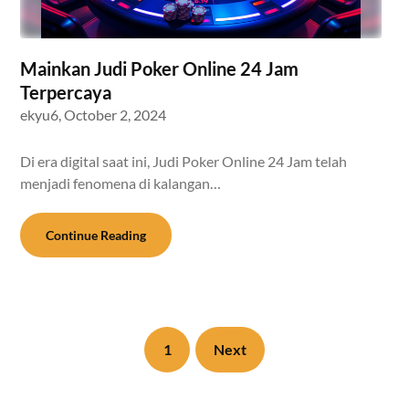
Mainkan Judi Poker Online 24 Jam
Terpercaya
ekyu6,
October 2, 2024
Di era digital saat ini, Judi Poker Online 24 Jam telah
menjadi fenomena di kalangan…
Continue Reading
1
Next