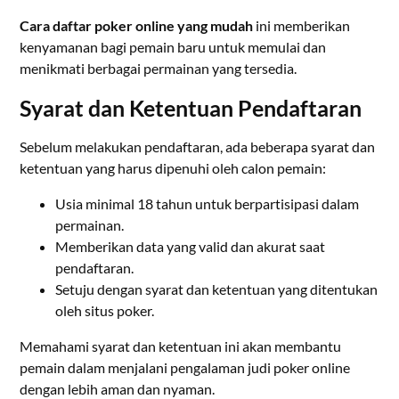
Cara daftar poker online yang mudah
ini memberikan
kenyamanan bagi pemain baru untuk memulai dan
menikmati berbagai permainan yang tersedia.
Syarat dan Ketentuan Pendaftaran
Sebelum melakukan pendaftaran, ada beberapa syarat dan
ketentuan yang harus dipenuhi oleh calon pemain:
Usia minimal 18 tahun untuk berpartisipasi dalam
permainan.
Memberikan data yang valid dan akurat saat
pendaftaran.
Setuju dengan syarat dan ketentuan yang ditentukan
oleh situs poker.
Memahami syarat dan ketentuan ini akan membantu
pemain dalam menjalani pengalaman judi poker online
dengan lebih aman dan nyaman.