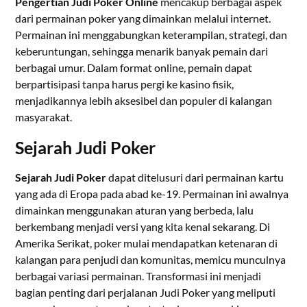
Pengertian Judi Poker Online
mencakup berbagai aspek
dari permainan poker yang dimainkan melalui internet.
Permainan ini menggabungkan keterampilan, strategi, dan
keberuntungan, sehingga menarik banyak pemain dari
berbagai umur. Dalam format online, pemain dapat
berpartisipasi tanpa harus pergi ke kasino fisik,
menjadikannya lebih aksesibel dan populer di kalangan
masyarakat.
Sejarah Judi Poker
Sejarah Judi Poker
dapat ditelusuri dari permainan kartu
yang ada di Eropa pada abad ke-19. Permainan ini awalnya
dimainkan menggunakan aturan yang berbeda, lalu
berkembang menjadi versi yang kita kenal sekarang. Di
Amerika Serikat, poker mulai mendapatkan ketenaran di
kalangan para penjudi dan komunitas, memicu munculnya
berbagai variasi permainan. Transformasi ini menjadi
bagian penting dari perjalanan Judi Poker yang meliputi