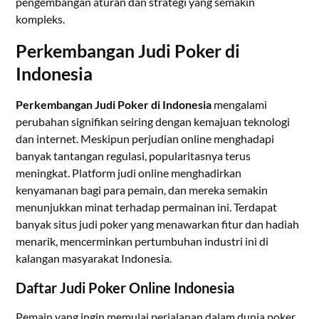
pengembangan aturan dan strategi yang semakin
kompleks.
Perkembangan Judi Poker di
Indonesia
Perkembangan Judi Poker di Indonesia
mengalami
perubahan signifikan seiring dengan kemajuan teknologi
dan internet. Meskipun perjudian online menghadapi
banyak tantangan regulasi, popularitasnya terus
meningkat. Platform judi online menghadirkan
kenyamanan bagi para pemain, dan mereka semakin
menunjukkan minat terhadap permainan ini. Terdapat
banyak situs judi poker yang menawarkan fitur dan hadiah
menarik, mencerminkan pertumbuhan industri ini di
kalangan masyarakat Indonesia.
Daftar Judi Poker Online Indonesia
Pemain yang ingin memulai perjalanan dalam dunia poker