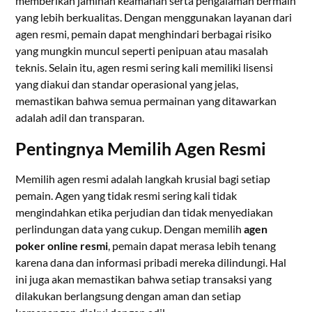
memberikan jaminan keamanan serta pengalaman bermain
yang lebih berkualitas. Dengan menggunakan layanan dari
agen resmi, pemain dapat menghindari berbagai risiko
yang mungkin muncul seperti penipuan atau masalah
teknis. Selain itu, agen resmi sering kali memiliki lisensi
yang diakui dan standar operasional yang jelas,
memastikan bahwa semua permainan yang ditawarkan
adalah adil dan transparan.
Pentingnya Memilih Agen Resmi
Memilih agen resmi adalah langkah krusial bagi setiap
pemain. Agen yang tidak resmi sering kali tidak
mengindahkan etika perjudian dan tidak menyediakan
perlindungan data yang cukup. Dengan memilih
agen
poker online resmi
, pemain dapat merasa lebih tenang
karena dana dan informasi pribadi mereka dilindungi. Hal
ini juga akan memastikan bahwa setiap transaksi yang
dilakukan berlangsung dengan aman dan setiap