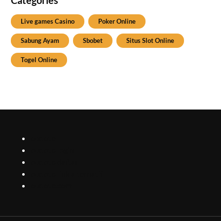
Categories
Live games Casino
Poker Online
Sabung Ayam
Sbobet
Situs Slot Online
Togel Online
olxtoto
olxtoto login
olxtoto daftar
olxtoto link alternatif
olxtoto.com