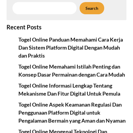
Search
Recent Posts
Togel Online Panduan Memahami Cara Kerja
Dan Sistem Platform Digital Dengan Mudah
dan Praktis
Togel Online Memahami Istilah Penting dan
Konsep Dasar Permainan dengan Cara Mudah
Togel Online Informasi Lengkap Tentang
Mekanisme Dan Fitur Digital Untuk Pemula
Togel Online Aspek Keamanan Regulasi Dan
Penggunaan Platform Digital untuk
Pengalaman Bermain yang Aman dan Nyaman
Togel Online Mengenal Teknologi Dan