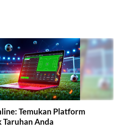
ine: Temukan Platform
k Taruhan Anda