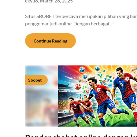
ekyu6,
March 26, 2025
Situs SBOBET terpercaya merupakan pilihan yang bany
penggemar judi online. Dengan berbagai…
Continue Reading
Sbobet