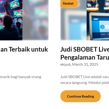
Sbobet
an Terbaik untuk
Judi SBOBET Liv
Pengalaman Tar
ekyu6,
March 31, 2025
enarik bagi banyak orang
Judi SBOBET Live adalah car
secara langsung. Melalui pla
Continue Reading