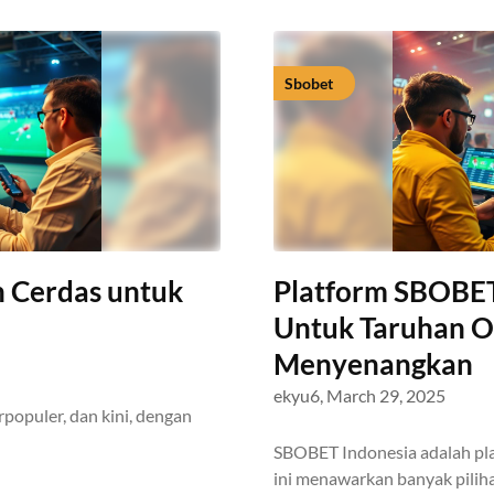
Sbobet
n Cerdas untuk
Platform SBOBET 
Untuk Taruhan O
Menyenangkan
ekyu6,
March 29, 2025
populer, dan kini, dengan
SBOBET Indonesia adalah pla
ini menawarkan banyak pili