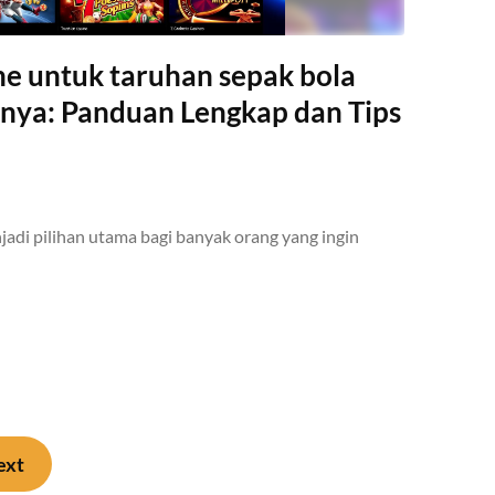
ine untuk taruhan sepak bola
nnya: Panduan Lengkap dan Tips
jadi pilihan utama bagi banyak orang yang ingin
ext