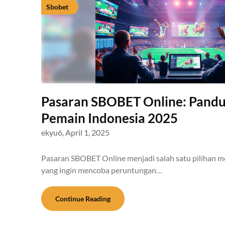
Sbobet
Pasaran SBOBET Online: Pandu
Pemain Indonesia 2025
ekyu6,
April 1, 2025
Pasaran SBOBET Online menjadi salah satu pilihan m
yang ingin mencoba peruntungan…
Continue Reading