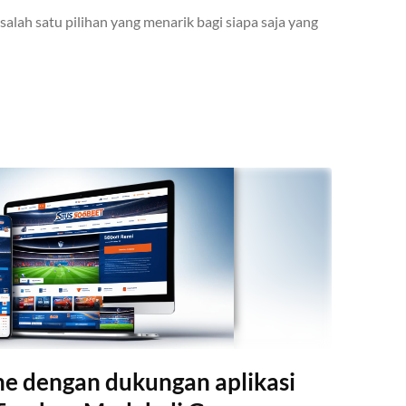
lah satu pilihan yang menarik bagi siapa saja yang
ine dengan dukungan aplikasi