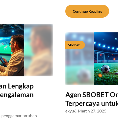
Continue Reading
Sbobet
an Lengkap
pengalaman
Agen SBOBET Onl
Terpercaya untu
ekyu6,
March 27, 2025
ra penggemar taruhan