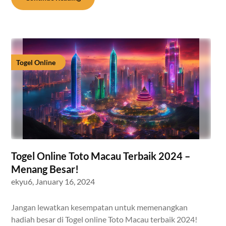
Togel Online
Togel Online Toto Macau Terbaik 2024 –
Menang Besar!
ekyu6,
January 16, 2024
Jangan lewatkan kesempatan untuk memenangkan
hadiah besar di Togel online Toto Macau terbaik 2024!