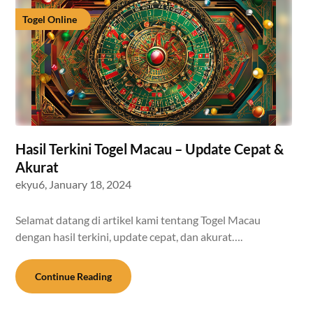
Togel Online
Hasil Terkini Togel Macau – Update Cepat &
Akurat
ekyu6,
January 18, 2024
Selamat datang di artikel kami tentang Togel Macau
dengan hasil terkini, update cepat, dan akurat….
Continue Reading