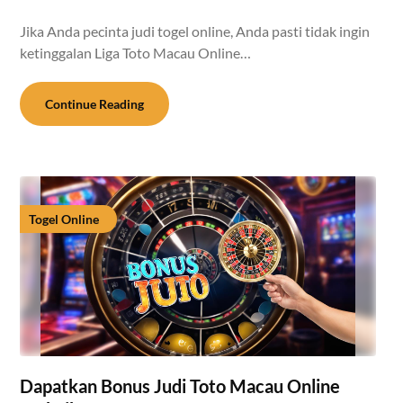
Jika Anda pecinta judi togel online, Anda pasti tidak ingin
ketinggalan Liga Toto Macau Online…
Continue Reading
Togel Online
Dapatkan Bonus Judi Toto Macau Online