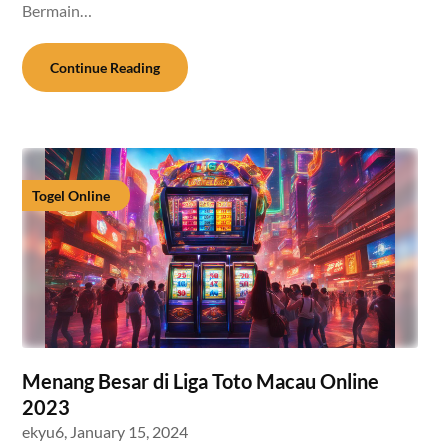
Bermain…
Continue Reading
Togel Online
Menang Besar di Liga Toto Macau Online
2023
ekyu6,
January 15, 2024