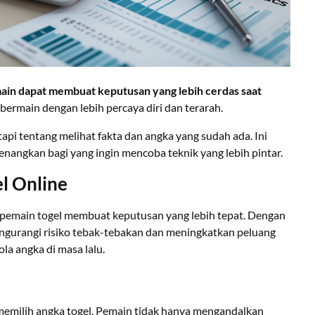
main dapat membuat keputusan yang lebih cerdas saat
ermain dengan lebih percaya diri dan terarah.
api tentang melihat fakta dan angka yang sudah ada. Ini
enangkan bagi yang ingin mencoba teknik yang lebih pintar.
el Online
pemain togel membuat keputusan yang lebih tepat. Dengan
ngurangi risiko tebak-tebakan dan meningkatkan peluang
la angka di masa lalu.
memilih angka togel. Pemain tidak hanya mengandalkan