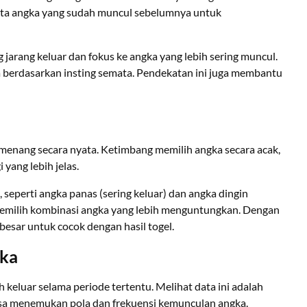
ata angka yang sudah muncul sebelumnya untuk
 jarang keluar dan fokus ke angka yang lebih sering muncul.
a berdasarkan insting semata. Pendekatan ini juga membantu
enang secara nyata. Ketimbang memilih angka secara acak,
yang lebih jelas.
 seperti angka panas (sering keluar) dan angka dingin
emilih kombinasi angka yang lebih menguntungkan. Dengan
besar untuk cocok dengan hasil togel.
gka
 keluar selama periode tertentu. Melihat data ini adalah
isa menemukan pola dan frekuensi kemunculan angka.