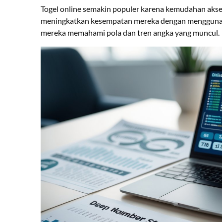
Togel online semakin populer karena kemudahan aks
meningkatkan kesempatan mereka dengan menggunakan
mereka memahami pola dan tren angka yang muncul.