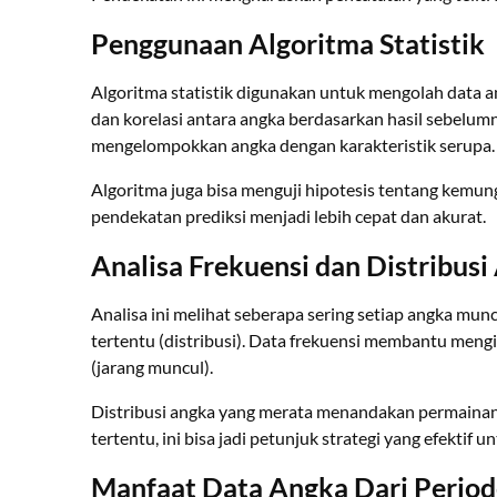
Penggunaan Algoritma Statistik
Algoritma statistik digunakan untuk mengolah data an
dan korelasi antara angka berdasarkan hasil sebelum
mengelompokkan angka dengan karakteristik serupa.
Algoritma juga bisa menguji hipotesis tentang kemun
pendekatan prediksi menjadi lebih cepat dan akurat.
Analisa Frekuensi dan Distribus
Analisa ini melihat seberapa sering setiap angka mun
tertentu (distribusi). Data frekuensi membantu mengi
(jarang muncul).
Distribusi angka yang merata menandakan permainan 
tertentu, ini bisa jadi petunjuk strategi yang efektif 
Manfaat Data Angka Dari Perio