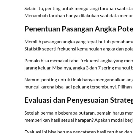
Selain itu, penting untuk mengurangi taruhan saat st
Menambah taruhan hanya dilakukan saat data menunj
Penentuan Pasangan Angka Pote
Memilih pasangan angka yang tepat butuh pemahama
Statistik seperti frekuensi kemunculan angka dan po
Pemain bisa memakai tabel frekuensi angka yang mem
jarang keluar. Misalnya, angka 3 dan 7 sering muncul 
Namun, penting untuk tidak hanya mengandalkan angk
muncul karena bisa jadi peluang tersembunyi. Pilihan
Evaluasi dan Penyesuaian Strate
Setelah bermain beberapa putaran, pemain harus men
memberikan hasil sesuai harapan? Apakah modal berj
Evaluasi ini bisa berupa pencatatan hasil taruhan dan