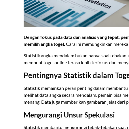
Dengan fokus pada data dan analisis yang tepat, pe
memilih angka togel.
Cara ini memungkinkan mereka b
Statistik angka mendalam bukan hanya soal tebakan, t
membuat togel online terasa lebih terfokus dan meny
Pentingnya Statistik dalam Tog
Statistik memainkan peran penting dalam membantu 
melihat data angka secara mendalam, pemain bisa me
menang. Data juga memberikan gambaran jelas dari po
Mengurangi Unsur Spekulasi
Statistik membantu mengurangi tebak-tebakan saat 