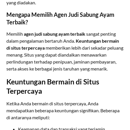
yang diadakan.
Mengapa Memilih Agen Judi Sabung Ayam
Terbaik?
Memilih
agen judi sabung ayam terbaik
sangat penting
dalam pengalaman bertaruh Anda.
Keuntungan bermain
di situs terpercaya
memberikan lebih dari sekadar peluang
menang. Situs yang dapat diandalkan menawarkan
perlindungan terhadap penipuan, jaminan pembayaran,
serta akses ke berbagai jenis taruhan yang menarik.
Keuntungan Bermain di Situs
Terpercaya
Ketika Anda bermain di situs terpercaya, Anda
mendapatkan beberapa keuntungan signifikan. Beberapa
di antaranya meliputi:
Keamanan data dan transaksi yang terjamin.