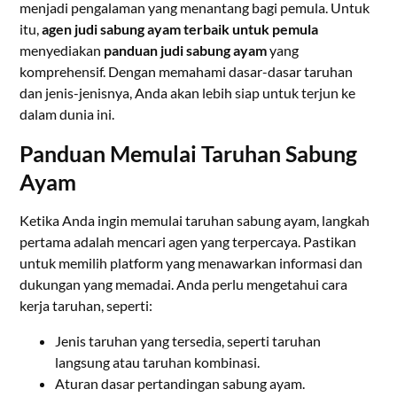
menjadi pengalaman yang menantang bagi pemula. Untuk
itu,
agen judi sabung ayam terbaik untuk pemula
menyediakan
panduan judi sabung ayam
yang
komprehensif. Dengan memahami dasar-dasar taruhan
dan jenis-jenisnya, Anda akan lebih siap untuk terjun ke
dalam dunia ini.
Panduan Memulai Taruhan Sabung
Ayam
Ketika Anda ingin memulai taruhan sabung ayam, langkah
pertama adalah mencari agen yang terpercaya. Pastikan
untuk memilih platform yang menawarkan informasi dan
dukungan yang memadai. Anda perlu mengetahui cara
kerja taruhan, seperti:
Jenis taruhan yang tersedia, seperti taruhan
langsung atau taruhan kombinasi.
Aturan dasar pertandingan sabung ayam.