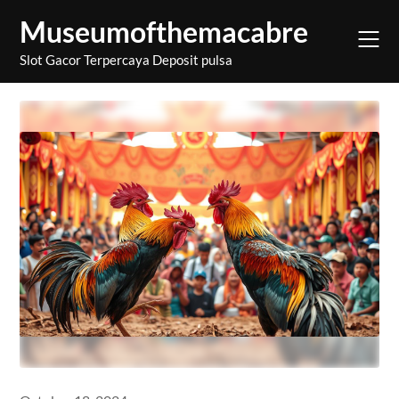
Skip
Museumofthemacabre
to
content
Slot Gacor Terpercaya Deposit pulsa