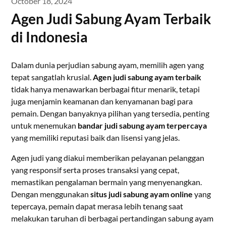
October 18, 2024
Agen Judi Sabung Ayam Terbaik
di Indonesia
Dalam dunia perjudian sabung ayam, memilih agen yang
tepat sangatlah krusial.
Agen judi sabung ayam terbaik
tidak hanya menawarkan berbagai fitur menarik, tetapi
juga menjamin keamanan dan kenyamanan bagi para
pemain. Dengan banyaknya pilihan yang tersedia, penting
untuk menemukan
bandar judi sabung ayam terpercaya
yang memiliki reputasi baik dan lisensi yang jelas.
Agen judi yang diakui memberikan pelayanan pelanggan
yang responsif serta proses transaksi yang cepat,
memastikan pengalaman bermain yang menyenangkan.
Dengan menggunakan
situs judi sabung ayam online
yang
tepercaya, pemain dapat merasa lebih tenang saat
melakukan taruhan di berbagai pertandingan sabung ayam