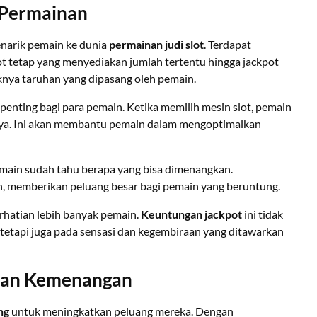
 Permainan
enarik pemain ke dunia
permainan judi slot
. Terdapat
pot tetap yang menyediakan jumlah tertentu hingga jackpot
knya taruhan yang dipasang oleh pemain.
penting bagi para pemain. Ketika memilih mesin slot, pemain
a. Ini akan membantu pemain dalam mengoptimalkan
emain sudah tahu berapa yang bisa dimenangkan.
h, memberikan peluang besar bagi pemain yang beruntung.
erhatian lebih banyak pemain.
Keuntungan jackpot
ini tidak
 tetapi juga pada sensasi dan kegembiraan yang ditawarkan
tkan Kemenangan
ng
untuk meningkatkan peluang mereka. Dengan