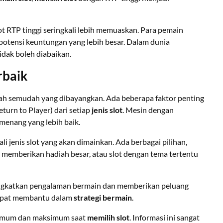
t RTP tinggi seringkali lebih memuaskan. Para pemain
potensi keuntungan yang lebih besar. Dalam dunia
idak boleh diabaikan.
rbaik
ah semudah yang dibayangkan. Ada beberapa faktor penting
turn to Player) dari setiap
jenis slot
. Mesin dengan
menang yang lebih baik.
li jenis slot yang akan dimainkan. Ada berbagai pilihan,
si memberikan hadiah besar, atau slot dengan tema tertentu
ingkatkan pengalaman bermain dan memberikan peluang
dapat membantu dalam
strategi bermain
.
nimum dan maksimum saat
memilih slot
. Informasi ini sangat