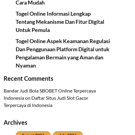
Cara Mudah
Togel Online Informasi Lengkap
Tentang Mekanisme Dan Fitur Digital
Untuk Pemula
Togel Online Aspek Keamanan Regulasi
Dan Penggunaan Platform Digital untuk
Pengalaman Bermain yang Aman dan
Nyaman
Recent Comments
Bandar Judi Bola SBOBET Online Terpercaya
Indonesia
on
Daftar Situs Judi Slot Gacor
Terpercaya di Indonesia
Archives