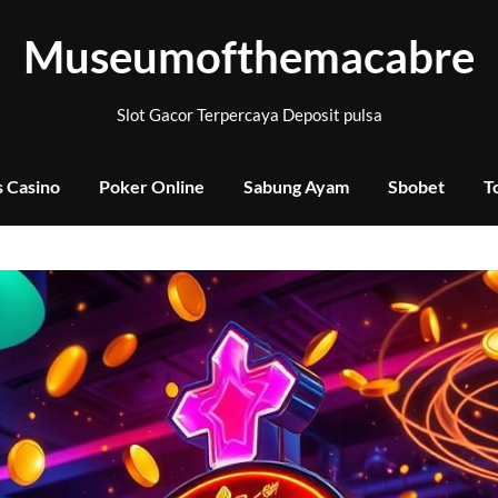
Museumofthemacabre
Slot Gacor Terpercaya Deposit pulsa
s Casino
Poker Online
Sabung Ayam
Sbobet
T