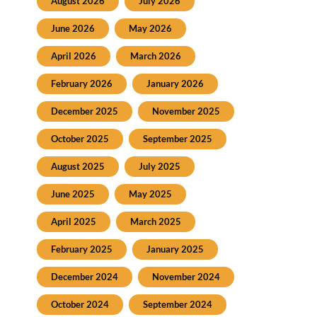
August 2026
July 2026
June 2026
May 2026
April 2026
March 2026
February 2026
January 2026
December 2025
November 2025
October 2025
September 2025
August 2025
July 2025
June 2025
May 2025
April 2025
March 2025
February 2025
January 2025
December 2024
November 2024
October 2024
September 2024