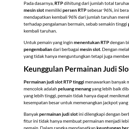
Pada dasarnya,
RTP
dihitung dari jumlah total taruh
mesin slot
memiliki
persen RTP
sebesar 96%, ini ber
mendapatkan kembali 96% dari jumlah taruhan mereka.
terhadap pengalaman bermain, sebab semakin tinggi
kembali taruhan.
Untuk pemain yang ingin
menentukan RTP
dengan bi
pengembalian
dari berbagai
mesin slot
. Dengan mela
yang tidak hanya menguntungkan tetapi juga membe
Keunggulan Permainan Judi Slo
Permainan judi slot RTP tinggi
menawarkan banyak ma
mencolok adalah
peluang menang
yang lebih baik d
yang lebih tinggi, pemain tidak hanya dapat menikmat
kesempatan besar untuk memenangkan jackpot yang
Banyak
permainan judi slot
ini dilengkapi dengan berb
fitur ini tidak hanya membuat permainan menjadi lebi
pemain. Dalam rangka mendapatkan
keuntungan ber